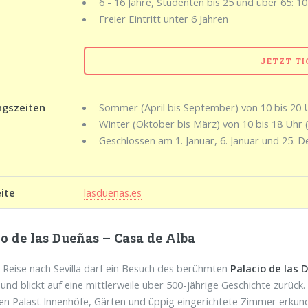
6 - 16 Jahre, Studenten bis 25 und über 65: 10
Freier Eintritt unter 6 Jahren
JETZT T
ngszeiten
Sommer (April bis September) von 10 bis 20 U
Winter (Oktober bis März) von 10 bis 18 Uhr (
Geschlossen am 1. Januar, 6. Januar und 25. 
ite
lasduenas.es
o de las Dueñas – Casa de Alba
r Reise nach Sevilla darf ein Besuch des berühmten
Palacio de las 
und blickt auf eine mittlerweile über 500-jährige Geschichte zurück.
en Palast Innenhöfe, Gärten und üppig eingerichtete Zimmer erkund