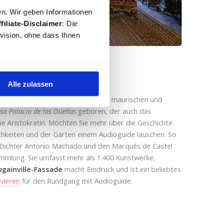
en. Wir geben Informationen
filiate-Disclaimer
: Die
ovision, ohne dass Ihnen
 las Dueñas
Alle zulassen
nierenden Stil der Renaissance mit maurischen und
sa Palacio de las Dueñas
geboren, der auch das
he Aristokratin. Möchten Sie mehr über die Geschichte
hkeiten und der Gärten einem Audioguide lauschen. So
 Dichter Antonio Machado und den Marqués de Castel
ammlung. Sie umfasst mehr als 1.400 Kunstwerke,
gainville-Fassade
macht Eindruck und ist ein beliebtes
rvieren
für den Rundgang mit Audioguide: