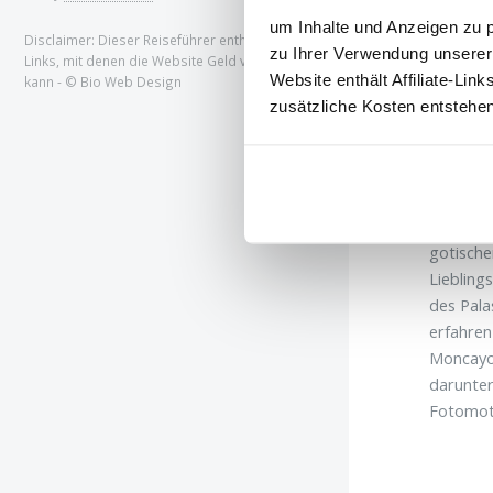
um Inhalte und Anzeigen zu p
Disclaimer: Dieser Reiseführer enthält Affiliate-
zu Ihrer Verwendung unserer
Links, mit denen die Website Geld verdienen
Website enthält Affiliate-Lin
kann - © Bio Web Design
zusätzliche Kosten entstehe
Schöne Fas
Besuch
Bewunder
gotische
Liebling
des Pala
erfahre
Moncayo.
darunter
Fotomoti