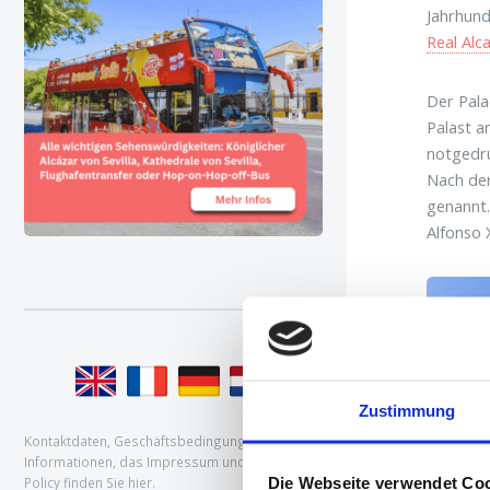
Jahrhund
Real Alc
Der Pala
Palast a
notgedru
Nach der
genannt.
Alfonso X
Zustimmung
Kontaktdaten, Geschäftsbedingungen, Affiliate-
Informationen, das Impressum und Cookie
Die Webseite verwendet Co
Policy
finden Sie hier
.