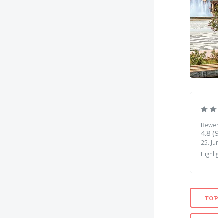
Bewer
4.8
(
25. Ju
Highl
TOP