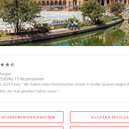
tungen
95.83%)
19
Rezensionen
ni 2026
Paula
: "
Wir hatten einen fantastischen Urlaub in Sevilla Spanien wegen 
ights, die man gesehen haben muss
."
 25 SEHENSWÜRDIGKEITEN
ALCAZAR SEVILLA