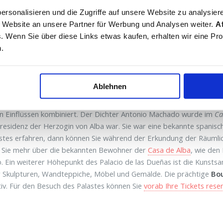
ersonalisieren und die Zugriffe auf unsere Website zu analysier
 Website an unsere Partner für Werbung und Analysen weiter.
Af
ks. Wenn Sie über diese Links etwas kaufen, erhalten wir eine Pr
n.
sade des Palacio de las Dueñas
Palacio de
en Sie den Palacio de las Dueñas in Sevilla
Ablehnen
n Sie bei einem Besuch des Palastes die Architektur, die den domi
n Einflüssen kombiniert. Der Dichter Antonio Machado wurde im
Ca
sresidenz der Herzogin von Alba war. Sie war eine bekannte spanisc
stes erfahren, dann können Sie während der Erkundung der Räumlic
n Sie mehr über die bekannten Bewohner der
Casa de Alba
, wie den
 Ein weiterer Höhepunkt des Palacio de las Dueñas ist die Kunsts
 Skulpturen, Wandteppiche, Möbel und Gemälde. Die prächtige
Bou
v. Für den Besuch des Palastes können Sie
vorab Ihre Tickets rese