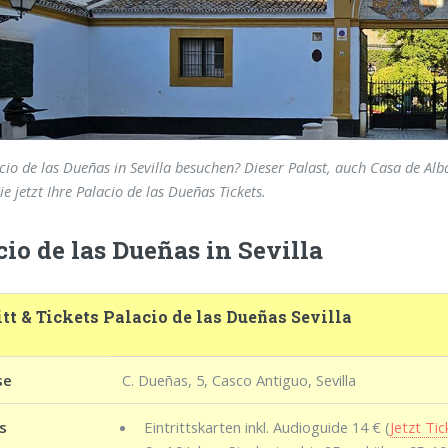
io de las Dueñas in Sevilla besuchen? Dieser Palast, auch Casa de Alba
e jetzt Ihre Palacio de las Dueñas Tickets.
cio de las Dueñas in Sevilla
itt & Tickets Palacio de las Dueñas Sevilla
se
C. Dueñas, 5, Casco Antiguo, Sevilla
s
Eintrittskarten inkl. Audioguide 14 € (
Jetzt Ti